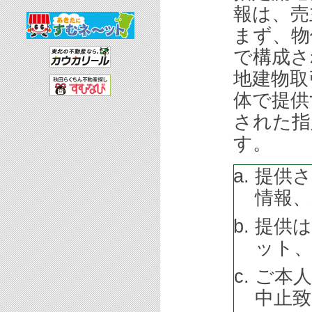
報は、売
まず、物
で構成さ
地建物取
体で提供
された指
す。
提供さ
情報、
提供は
ット
ご本
中止