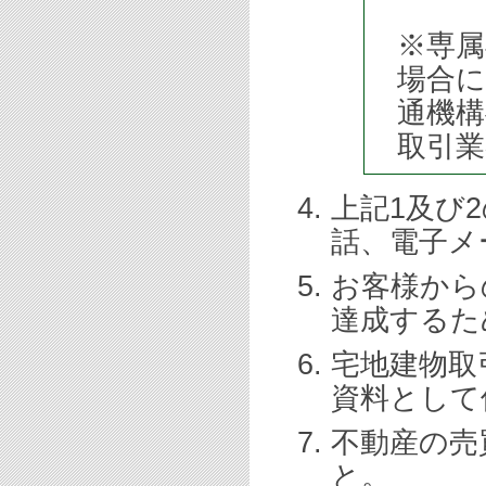
※専属
場合に
通機構
取引
上記1及び
話、電子メ
お客様から
達成するた
宅地建物取
資料として
不動産の売
と。